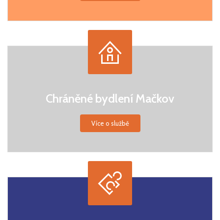
Chráněné bydlení Mačkov
Více o službě