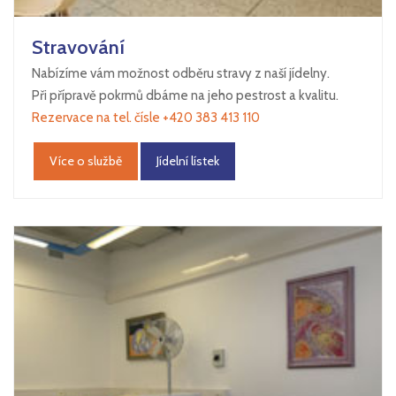
Stravování
Nabízíme vám možnost odběru stravy z naší jídelny.
Při přípravě pokrmů dbáme na jeho pestrost a kvalitu.
Rezervace na tel. čísle +420 383 413 110
Více o službě
Jídelní lístek