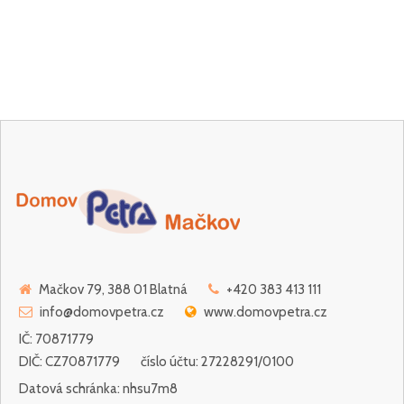
Mačkov 79, 388 01 Blatná
+420 383 413 111
info@domovpetra.cz
www.domovpetra.cz
IČ: 70871779
DIČ: CZ70871779
číslo účtu: 27228291/0100
Datová schránka: nhsu7m8