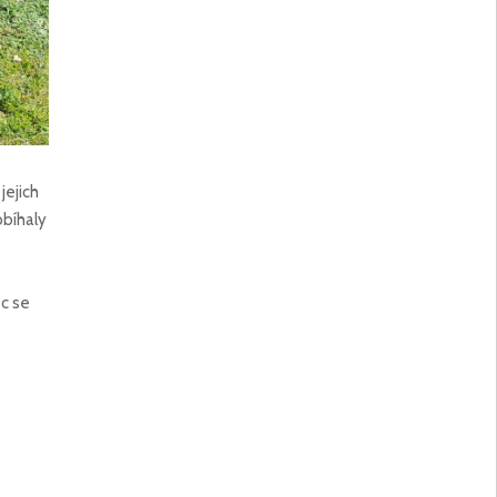
jejich
obíhaly
ec se
ů