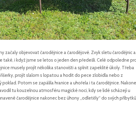
 začaly objevovat čarodějnice a čarodějové. Zvyk sletu čarodějnic a 
také, i když jsme se letos o jeden den předešli. Celé odpoledne pr
ice musely projít několika stanovišti a splnit zapeklité úkoly. Třeba
íšerky, projít slalom s lopatou a hodit do pece zlobidla nebo z
 poklad. Potom se zapálila hranice a uhořela i ta čarodějnice. Nakon
vodil tu kouzelnou atmosféru magické noci, kdy se lidé scházejí u
 unavené čarodějnice nakonec bez úhony „odletěly“ do svých příbytk