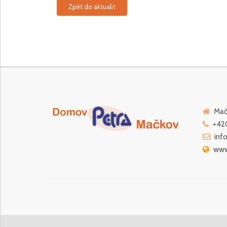
Zpět do aktualit
Mačk
+420
inf
www