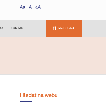
Aa
A
aA
KA
KONTAKT
Jídelní lístek
Hledat na webu