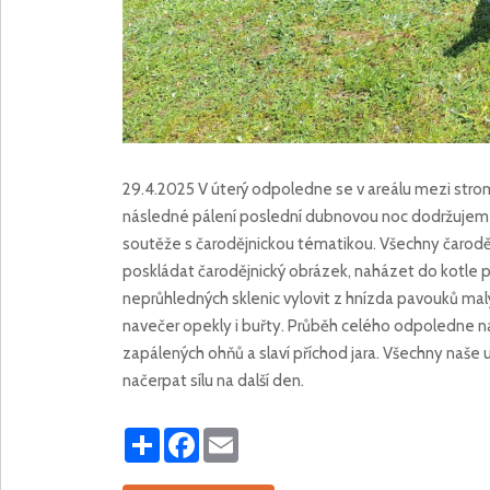
29.4.2025 V úterý odpoledne se v areálu mezi stromy
následné pálení poslední dubnovou noc dodržujeme 
soutěže s čarodějnickou tématikou. Všechny čarodějn
poskládat čarodějnický obrázek, naházet do kotle př
neprůhledných sklenic vylovit z hnízda pavouků malý
navečer opekly i buřty. Průběh celého odpoledne na
zapálených ohňů a slaví příchod jara. Všechny naše
načerpat sílu na další den.
Share
Facebook
Email