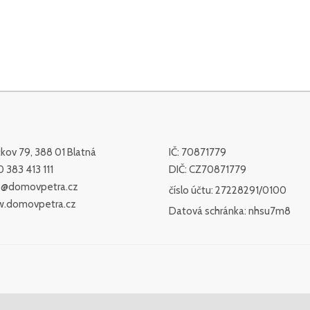
ov 79, 388 01 Blatná
IČ: 70871779
 383 413 111
DIČ: CZ70871779
o@domovpetra.cz
číslo účtu: 27228291/0100
.domovpetra.cz
Datová schránka: nhsu7m8