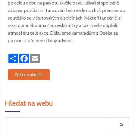
po celou dobu na parketu skvěle bavili, užívali si společně
zábavu, povídali si. Tancování bylo vždy na chvíli přerušeno a
soutěžilo se v čertovských disciplínách. Někteří tanečníci si
nezapomněli doma čertovské růžky a tak skvěle doplnili
atmosféru celé akce. Děkujeme kamarádům z Oseka za
pozvání a přejeme klidný advent.
Share
Facebook
Email
Zpět do aktualit
Hledat na webu