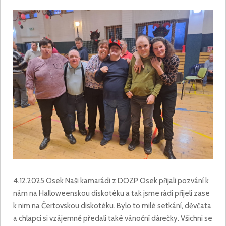
4.12.2025 Osek Naši kamarádi z DOZP Osek přijali pozvání k
nám na Halloweenskou diskotéku a tak jsme rádi přijeli zase
k nim na Čertovskou diskotéku. Bylo to milé setkání, děvčata
a chlapci si vzájemně předali také vánoční dárečky. Všichni se