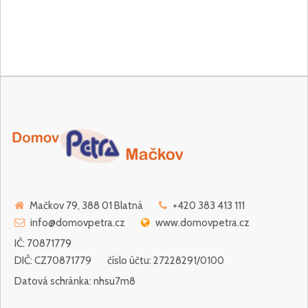
Mačkov 79, 388 01 Blatná
+420 383 413 111
info@domovpetra.cz
www.domovpetra.cz
IČ: 70871779
DIČ: CZ70871779
číslo účtu: 27228291/0100
Datová schránka: nhsu7m8