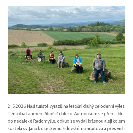
21.5.2026 Naši turisté vyrazili na letošní druhý celodenní výlet.
Tentokrát ani nemířili příliš daleko. Autobusem se přemístili
do nedaleké Radomyšle, odkud se vydali krásnou alejí kolem
kostela sv. Jana k oseckému židovskému hřbitovu a přes vrch