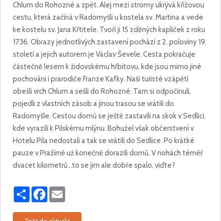
Chlum do Rohozné a zpět. Alej mezi stromy ukrývá křížovou
cestu, která začíná v Radomyšli u kostela sv. Martina a vede
ke kostelu sv. Jana Křtitele. Tvoří ji 15 zděných kapliček z roku
1736. Obrazy jednotlivých zastavení pochází z 2. poloviny 19.
století a jejich autorem je Václav Ševele. Cesta pokračuje
částečně lesem k židovskému hřbitovu, kde jsou mimo jiné
pochováni i prarodiče Franze Kafky. Naši turisté vzápětí
obešli vrch Chlum a sešli do Rohozné. Tam si odpočinuli,
pojedli z vlastních zásob a jinou trasou se vrátili do
Radomyšle. Cestou domů se ještě zastavili na skok v Sedlici,
kde vyrazili k Pilskému mlýnu. Bohužel však občerstvení v
Hotelu Pila nedostali a tak se vrátili do Sedlice. Po krátké
pauze v Pražírně už konečně dorazili domů. V nohách téměř
dvacet kilometrů…to se jim ale dobře spalo, viďte?
Share
Facebook
Email