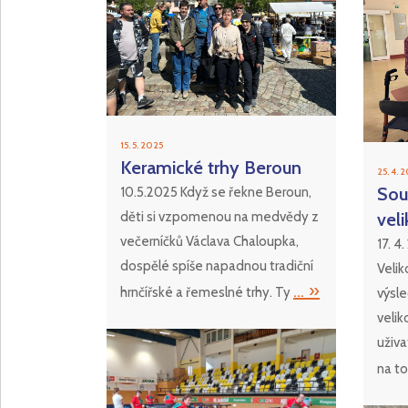
15. 5. 2025
Keramické trhy Beroun
25. 4. 
Sou
10.5.2025 Když se řekne Beroun,
děti si vzpomenou na medvědy z
vel
večerníčků Václava Chaloupka,
17. 4
dospělé spíše napadnou tradiční
Velik
... »
hrnčířské a řemeslné trhy. Ty
výsl
velik
uživa
na to