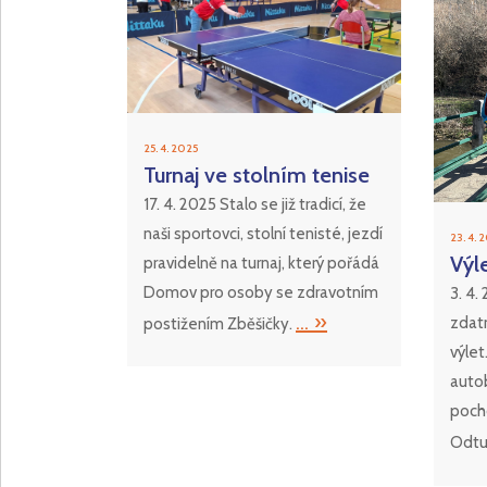
25. 4. 2025
Turnaj ve stolním tenise
17. 4. 2025 Stalo se již tradicí, že
naši sportovci, stolní tenisté, jezdí
23. 4. 
Výle
pravidelně na turnaj, který pořádá
Domov pro osoby se zdravotním
3. 4.
... »
zdatn
postižením Zběšičky.
výlet
autob
pocho
Odt