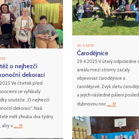
30. 4. 2025
Čarodějnice
2025
29.4.2025 V úterý odpoledne 
těž o nejhezčí
areálu mezi stromy začaly
ikonoční dekoraci
objevovat čarodějnice a
. 2025 Ve čtvrtek před
čarodějové. Zvyk sletu čaroděj
onocemi se vyhlásily
a jejich následné pálení posled
edky soutěže „O nejhezčí
... »
dubnovou noc
onoční dekoraci“. Naši
telé měli zhruba dva týdny
... »
, aby v