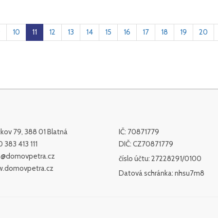
9
10
11
12
13
14
15
16
17
18
19
20
ov 79, 388 01 Blatná
IČ: 70871779
 383 413 111
DIČ: CZ70871779
o@domovpetra.cz
číslo účtu: 27228291/0100
.domovpetra.cz
Datová schránka: nhsu7m8