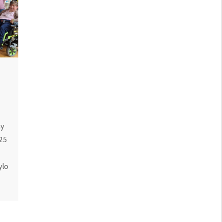
ny
25
ylo