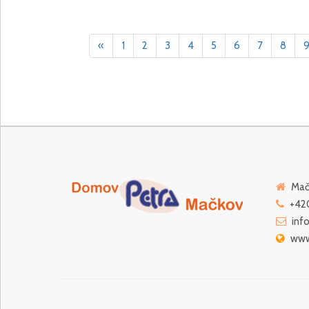
«
1
2
3
4
5
6
7
8
Mačk
+420
inf
www