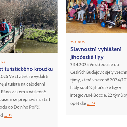
25. 4. 2025
Slavnostní vyhlášení
Jihočeské ligy
2025
23.4.2025 Ve středu se do
t turistického kroužku
Českých Budějovic sjely všech
 2025 Ve čtvrtek se vydali ti
týmy, které v sezoně 2024/20
ější turisté na celodenní
hrály soutěž Jihočeské ligy v
. Ráno vlakem a následně
integrované Boccie. 22 týmů b
usem se přepravili na start
... »
opět dle
du do Dolního Poříčí.
... »
ud