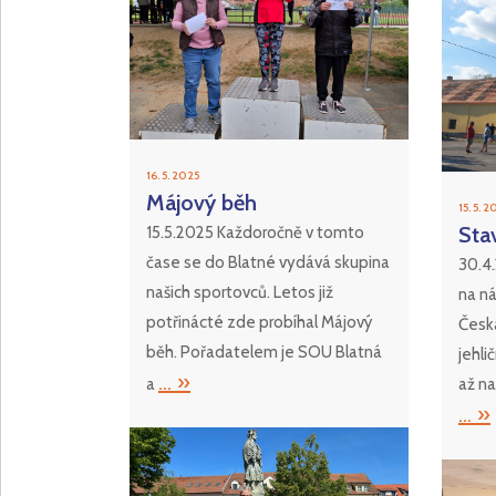
16. 5. 2025
Májový běh
15. 5. 
Sta
15.5.2025 Každoročně v tomto
čase se do Blatné vydává skupina
30.4
našich sportovců. Letos již
na ná
potřinácté zde probíhal Májový
Česk
běh. Pořadatelem je SOU Blatná
jehl
... »
až na
a
... »