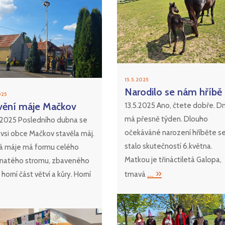
15. 5. 2025
Narodilo se nám hříbě
2025
vění máje Mačkov
13.5.2025 Ano, čtete dobře. D
má přesně týden. Dlouho
.2025 Posledního dubna se
očekáváné narození hříběte s
vsi obce Mačkov stavěla máj.
stalo skutečností 6.května.
á máje má formu celého
Matkou je třináctiletá Galopa,
ičnatého stromu, zbaveného
... »
 horní část větví a kůry. Horní
tmavá