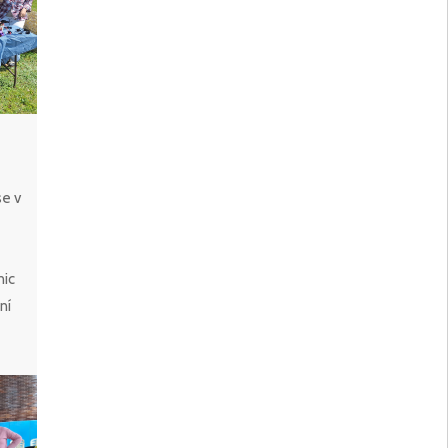
se v
nic
ní